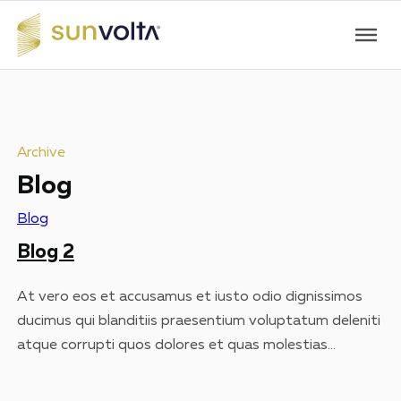
Archive
Blog
Blog
Blog 2
At vero eos et accusamus et iusto odio dignissimos
ducimus qui blanditiis praesentium voluptatum deleniti
atque corrupti quos dolores et quas molestias
excepturi sint occaecati cupiditate non provident,
similique sunt in culpa qui officia deserunt mollitia animi,