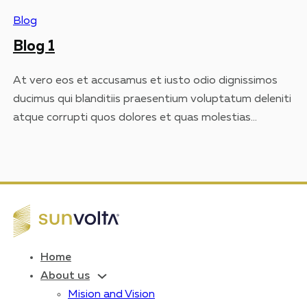
id est laborum et dolorum fuga. Et harum quidem
Blog
rerum facilis est et expedita distinctio. Nam libero
Blog 1
tempore,…
At vero eos et accusamus et iusto odio dignissimos
ducimus qui blanditiis praesentium voluptatum deleniti
atque corrupti quos dolores et quas molestias
excepturi sint occaecati cupiditate non provident,
similique sunt in culpa qui officia deserunt mollitia animi,
id est laborum et dolorum fuga. Et harum quidem
rerum facilis est et expedita distinctio. Nam libero
tempore,…
Home
About us
Mision and Vision